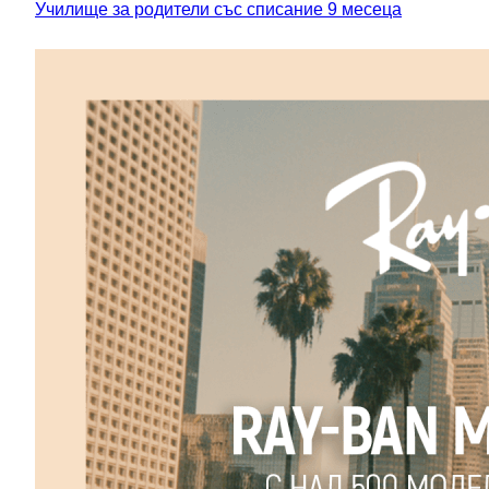
Училище за родители със списание 9 месеца