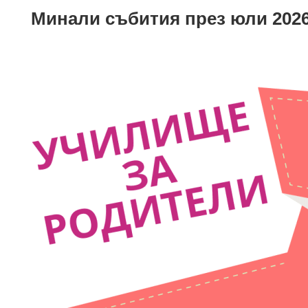
Минали събития през юли 202