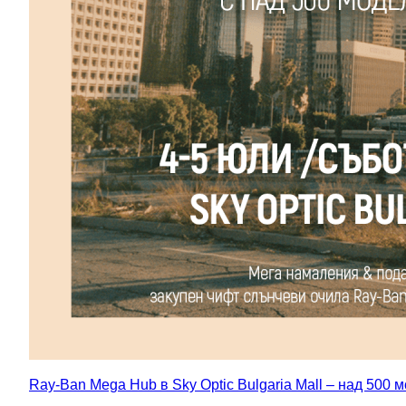
Ray-Ban Mega Hub в Sky Optic Bulgaria Mall – над 500