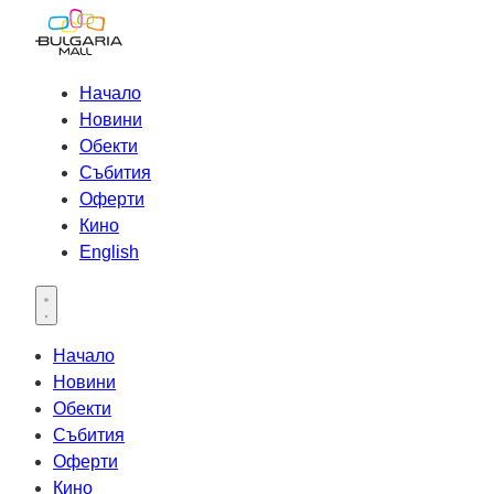
Начало
Новини
Обекти
Събития
Оферти
Кино
English
Open main menu
Начало
Новини
Обекти
Събития
Оферти
Кино