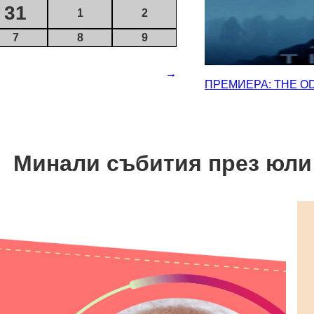
31
1
2
7
8
9
→
ПРЕМИЕРА: THE O
Минали събития през юли