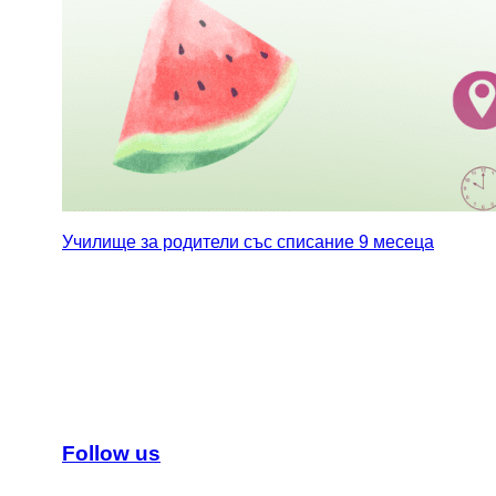
Училище за родители със списание 9 месеца
Follow us