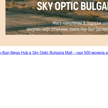
-Ban Mega Hub в Sky Optic Bulgaria Mall – над 500 модела 