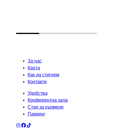
За нас
Карта
Как да стигнем
Контакти
Удобства
Конферентна зала
Стая за кърмене
Паркинг