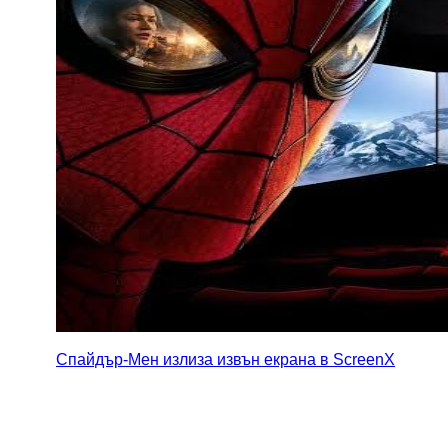
Спайдър-Мен излиза извън екрана в ScreenX