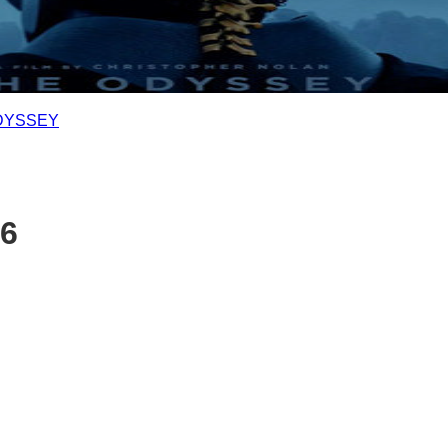
DYSSEY
26