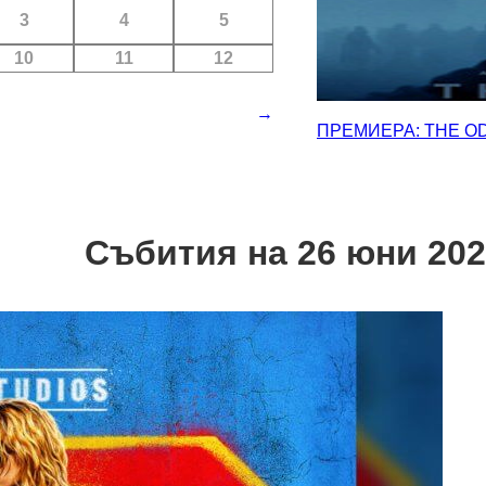
3
4
5
10
11
12
→
ПРЕМИЕРА: THE O
Събития на 26 юни 20