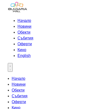
Начало
Новини
Обекти
Събития
Оферти
Кино
English
Open main menu
Начало
Новини
Обекти
Събития
Оферти
Кино