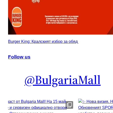
Burger King: Кралският избор за обяд
Follow us
@BulgariaMall