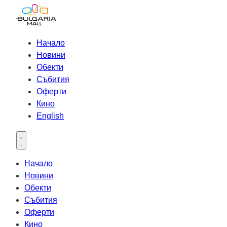
Начало
Новини
Обекти
Събития
Оферти
Кино
English
Open main menu
Начало
Новини
Обекти
Събития
Оферти
Кино