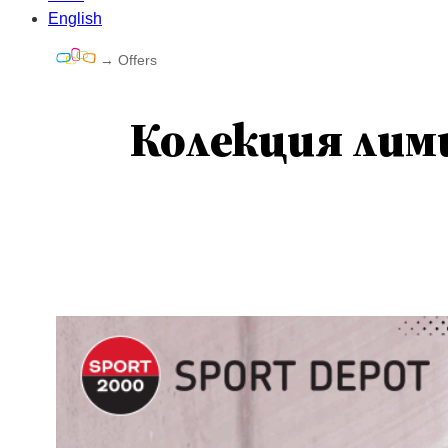
English
→
Offers
Колекция лим