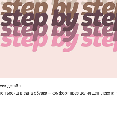
еки детайл.
то търсиш в една обувка – комфорт през целия ден, лекота 