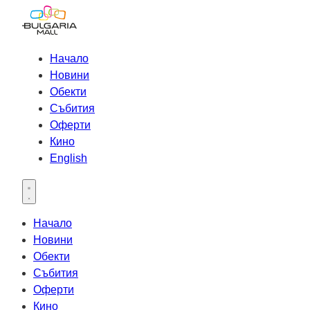
Начало
Новини
Обекти
Събития
Оферти
Кино
English
Open main menu
Начало
Новини
Обекти
Събития
Оферти
Кино