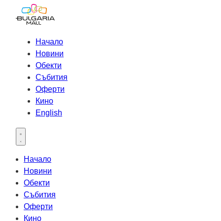
Начало
Новини
Обекти
Събития
Оферти
Кино
English
Open main menu
Начало
Новини
Обекти
Събития
Оферти
Кино