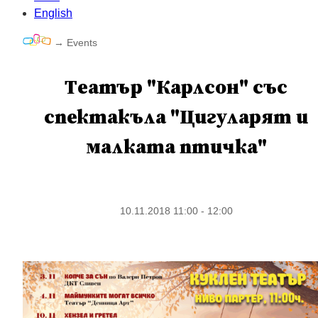
English
→
Events
Tеатър "Карлсон" със
спектакъла "Цигуларят и
малката птичка"
10.11.2018 11:00 - 12:00