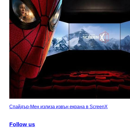
Спайдър-Мен излиза извън екрана в ScreenX
Follow us