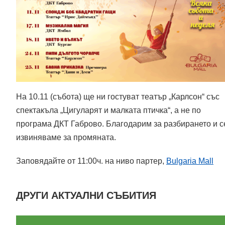
На 10.11 (събота) ще ни гостуват театър „Карлсон“ със
спектакъла „Цигуларят и малката птичка“, а не по
програма ДКТ Габрово. Благодарим за разбирането и с
извиняваме за промяната.
Заповядайте от 11:00ч. на ниво партер,
Bulgaria Mall
ДРУГИ АКТУАЛНИ СЪБИТИЯ