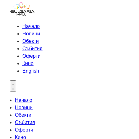
Начало
Новини
Обекти
Събития
Оферти
Кино
English
Open main menu
Начало
Новини
Обекти
Събития
Оферти
Кино