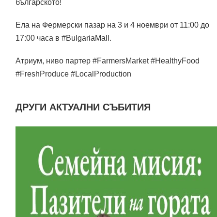
българското!
Ела на Фермерски пазар на
3
и 4 ноември
от 11:00 до
17:00 часа в #BulgariaMall.
Атриум, ниво партер #FarmersMarket #HealthyFood
#FreshProduce #LocalProduction
ДРУГИ АКТУАЛНИ СЪБИТИЯ