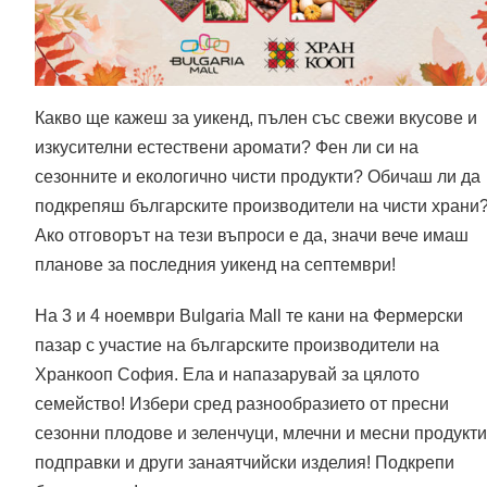
Какво ще кажеш за уикенд, пълен със свежи вкусове и
изкусителни естествени аромати? Фен ли си на
сезонните и екологично чисти продукти? Обичаш ли да
подкрепяш българските производители на чисти храни
Ако отговорът на тези въпроси е да, значи вече имаш
планове за последния уикенд на септември!
На 3 и 4 ноември Bulgaria Mall те кани на Фермерски
пазар с участие на българските производители на
Хранкооп София. Ела и напазарувай за цялото
семейство! Избери сред разнообразието от пресни
сезонни плодове и зеленчуци, млечни и месни продукти
подправки и други занаятчийски изделия! Подкрепи