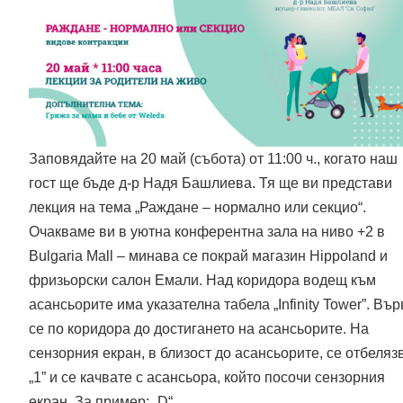
Заповядайте на 20 май (събота) от 11:00 ч., когато наш
гост ще бъде д-р Надя Башлиева. Тя ще ви представи
лекция на тема „Раждане – нормално или секцио“.
Очакваме ви в уютна конферентна зала на ниво +2 в
Bulgaria Mall – минава се покрай магазин Hippoland и
фризьорски салон Емали. Над коридора водещ към
асансьорите има указателна табела „Infinity Tower”. Вър
се по коридора до достигането на асансьорите. На
сензорния екран, в близост до асансьорите, се отбеляз
„1” и се качвате с асансьора, който посочи сензорния
екран. За пример: „D“