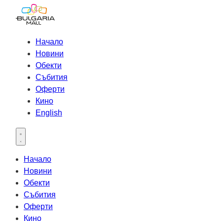
Начало
Новини
Обекти
Събития
Оферти
Кино
English
Open main menu
Начало
Новини
Обекти
Събития
Оферти
Кино