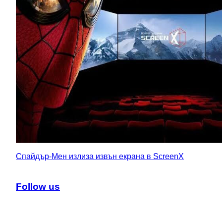
Спайдър-Мен излиза извън екрана в ScreenX
Follow us