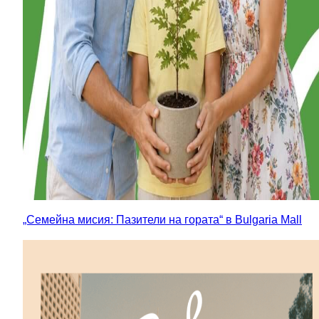
„Семейна мисия: Пазители на гората“ в Bulgaria Mall