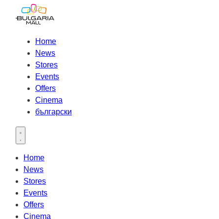
Home
News
Stores
Events
Offers
Cinema
български
Open main menu
Home
News
Stores
Events
Offers
Cinema