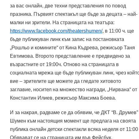
за вас онлайн, две техни представления по повод
празника. Първият спектакъл ще бъде за децата – най-
малки ни зрители. На страницата на театъра:
https://www.facebook.com/theatershumen/
, в 11:00 ч. ще
бъде публикуван линк към запис на постановката
„Рошльо и комините“ от Кина Къдрева, режисьор Таня
Евтимова. Второто представление е предвидено за
възрастните от 19:00ч. Отново на страницата в
социалната мрежа ще бъде публикуван линк, чрез койт
вие – зрителите ще можете да гледате хитовото
заглавие, носител на множество награди, „Нирвана“ от
Константин Илиев, режисьор Максима Боева.
И за накрая, радваме се да обявим, че ДКТ “В. Друмев”
Шумен към настоящия момент ще предлага на своята
публика онлайн детски спектакли всяка неделя от 11:00 
Обявават се на страницата им във Фейсбук.