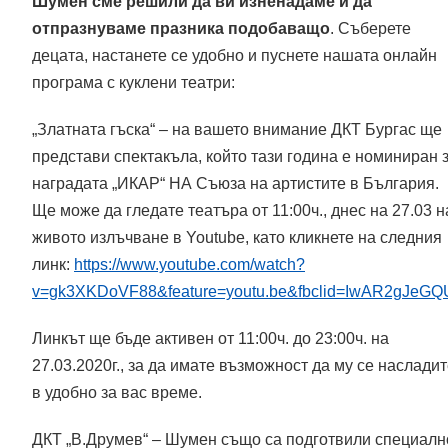
Шумен сме решили да ви изненадаме и да
отпразнуваме празника подобаващо
. Съберете
децата, настанете се удобно и пуснете нашата онлайн
програма с куклени театри:
„Златната гъска“ – на вашето внимание ДКТ Бургас ще
представи спектакъла, който тази година е номиниран 
наградата „ИКАР“ НА Съюза на артистите в България.
Ще може да гледате театъра от 11:00ч., днес на 27.03 н
живото излъчване в Youtube, като кликнете на следния
линк:
https://www.youtube.com/watch?
v=gk3XKDoVF88&feature=youtu.be&fbclid=IwAR2gJ
Линкът ще бъде активен от 11:00ч. до 23:00ч. на
27.03.2020г., за да имате възможност да му се наслади
в удобно за вас време.
ДКТ „В.Друмев“ – Шумен също са подготвили специалн