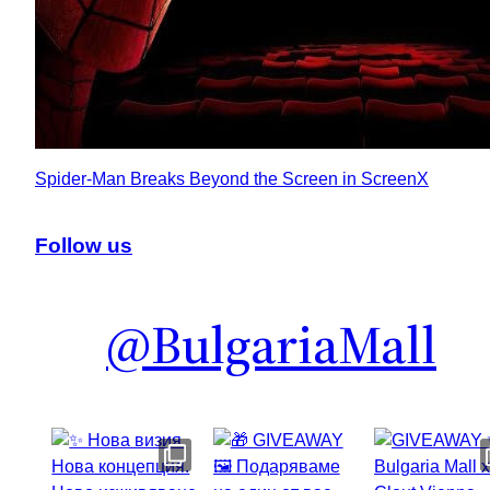
Spider-Man Breaks Beyond the Screen in ScreenX
Follow us
@BulgariaMall