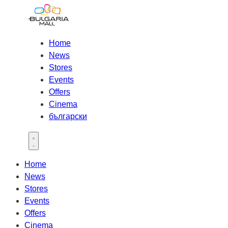
Home
News
Stores
Events
Offers
Cinema
български
Open main menu
Home
News
Stores
Events
Offers
Cinema