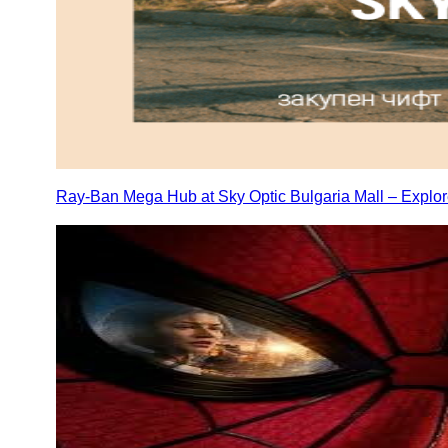
Ray-Ban Mega Hub at Sky Optic Bulgaria Mall – Expl