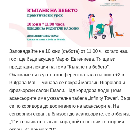
Заповядайте на 10 юни (събота) от 11:00 ч., когато наш
гост ще бъде акушер Мария Евгениева. Тя ще ви
представи лекция на тема “Къпане на бебето”.
Очакваме ви в уютна конферентна зала на ниво +2 в
Bulgaria Mall – минава се покрай магазин Hippoland и
фризьорски салон Емали. Над коридора водещ към
асансьорите има указателна табела „Infinity Tower”. Вър
се по коридора до достигането на асансьорите. На
сензорния екран, в близост до асансьорите, се отбеляз
„1” и се качвате с асансьора, който посочи сензорния
екран. За пример: “D”