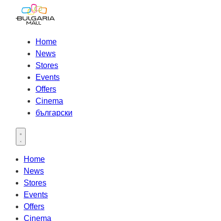
Home
News
Stores
Events
Offers
Cinema
български
Open main menu
Home
News
Stores
Events
Offers
Cinema