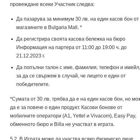
провеждане всеки Участник следва:
Да пазарува за минимум 30 лв. на един касов бон от
магазините в Bulgaria Mall. *
Да регистрира своята касова бележка на бюро
Информация на партера от 11:00 до 19:00 ч. до
21.12.2023 г.
Да попълни талон с име, фамилия, телефон и имейл
за да се свържем в случай, че лицето е един от
победителите.
*Сумата от 30 лв. трябва да е на един касов бон, но мо
да е за повече о един продукт. Касови бонове от
мобилните оператори (A1, Yettel и Vivacom), Easy Pay,
обменното бюро и Billa не участват в играта.
5.2. В Играта може да участва всяко физическо лице,