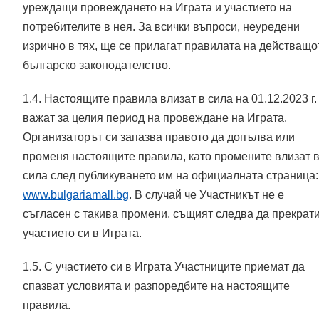
уреждащи провеждането на Играта и участието на
потребителите в нея. За всички въпроси, неуредени
изрично в тях, ще се прилагат правилата на действащо
българско законодателство.
1.4. Настоящите правила влизат в сила на 01.12.2023 г.
важат за целия период на провеждане на Играта.
Организаторът си запазва правото да допълва или
променя настоящите правила, като промените влизат 
сила след публикуването им на официалната страница:
www.bulgariamall.bg
.
В случай че Участникът не е
съгласен с такива промени, същият следва да прекрат
участието си в Играта.
1.5. С участието си в Играта Участниците приемат да
спазват условията и разпоредбите на настоящите
правила.