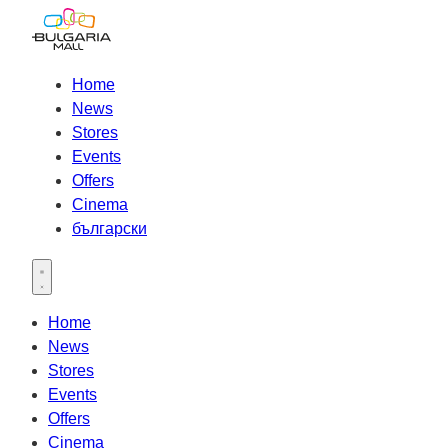
Home
News
Stores
Events
Offers
Cinema
български
Open main menu
Home
News
Stores
Events
Offers
Cinema