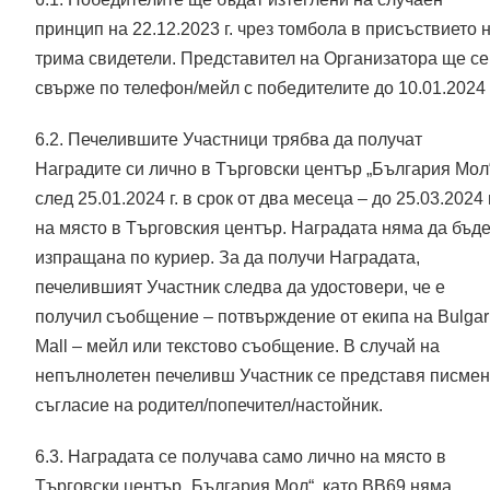
принцип на 22.12.2023 г. чрез томбола в присъствието 
трима свидетели. Представител на Организатора ще се
свърже по телефон/мейл с победителите до 10.01.2024 
6.2. Печелившите Участници трябва да получат
Наградите си лично в Търговски център „България Мол
след 25.01.2024 г. в срок от два месеца – до 25.03.2024 г
на място в Търговския център. Наградата няма да бъд
изпращана по куриер. За да получи Наградата,
печелившият Участник следва да удостовери, че е
получил съобщение – потвърждение от екипа на Bulgar
Mall – мейл или текстово съобщение. В случай на
непълнолетен печеливш Участник се представя писме
съгласие на родител/попечител/настойник.
6.3. Наградата се получава само лично на място в
Търговски център „България Мол“, като ВВ69 няма