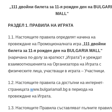
„111 двойни билетa за 11-я рожден ден на BULGAR
MALL“
РАЗДЕЛ 1.
ПРАВИЛА НА
ИГРАТА
1.1. Настоящите правила определят начина на
провеждане на Промоционалната игра „
111 двойни
билетa за 11-я рожден ден на BULGARIA MALL“
(наричана по-долу за краткост „Играта”) и уреждат
взаимоотношенията на Организатора на Играта с
физическите лица, участващи в играта – Участници.
1.2. Настоящите правила са достъпни на интернет-
страницата
w
ww.bulgariamall.bg
в периода на
провеждане на Играта.
1.3. Настоящите Правила съставляват пълните правил