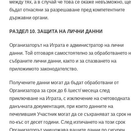
между тях, а в случай че това се окаже невъзможно, ще
бъдат отнасяни за разрешаване пред компетентните
държавни органи.
РАЗДЕЛ 10. ЗАЩИТА НА ЛИЧНИ ДАННИ
Организаторът на Играта е администратор на лични
данни. Той отговаря самостоятелно за обработването 
събраните лични данни, както и за спазването на
приложимото законодателство.
Получените данни могат да бъдат обработвани от
Организатора за срок до 6 /шест/ месеца след
приключване на Играта, с изключение на счетоводната
данъчната документация, при които данните на
печелившия Участник могат да се съхраняват за срок н
по-къс от десет години. След изтичането на този срок
Организаторът унищожава вашите данни по сигурен