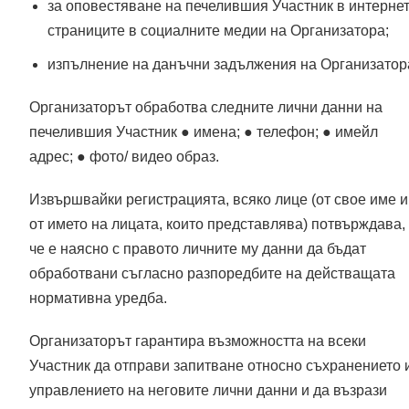
за оповестяване на печелившия Участник в интерне
страниците в социалните медии на Организатора;
изпълнение на данъчни задължения на Организатор
Организаторът обработва следните лични данни на
печелившия Участник ● имена; ● телефон; ● имейл
адрес; ● фото/ видео образ.
Извършвайки регистрацията, всяко лице (от свое име и
от името на лицата, които представлява) потвърждава,
че е наясно с правото личните му данни да бъдат
обработвани съгласно разпоредбите на действащата
нормативна уредба.
Организаторът гарантира възможността на всеки
Участник да отправи запитване относно съхранението 
управлението на неговите лични данни и да възрази