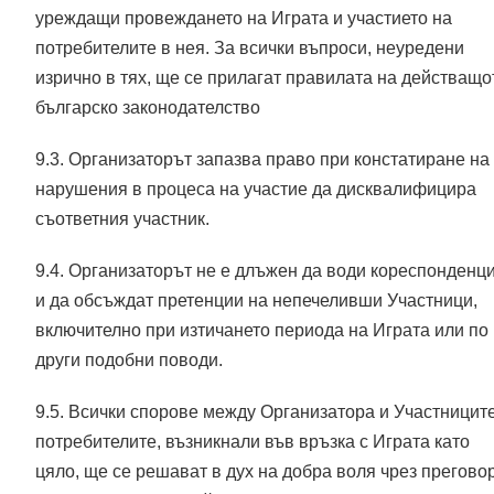
уреждащи провеждането на Играта и участието на
потребителите в нея. За всички въпроси, неуредени
изрично в тях, ще се прилагат правилата на действащо
българско законодателство
9.3. Организаторът запазва право при констатиране на
нарушения в процеса на участие да дисквалифицира
съответния участник.
9.4. Организаторът не е длъжен да води кореспонденц
и да обсъждат претенции на непечеливши Участници,
включително при изтичането периода на Играта или по
други подобни поводи.
9.5. Всички спорове между Организатора и Участниците
потребителите, възникнали във връзка с Играта като
цяло, ще се решават в дух на добра воля чрез прегово