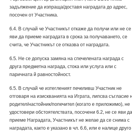
задължение да изпраща/доставя наградата до адрес,
посочен от Участника.
6.4. В случай че Участникът откаже да получи или не се
яви да приеме наградата в срока за получаването, се
счита, че Участникът се отказва от наградата.
6.5. Не се допуска замяна на спечелената награда с
друга предметна награда, стока или услуга или с
паричната й равностойност.
6.5. В случай че изтегленият печеливш Участник не
отговаря на изискванията на Играта, липсва съгласие 
родител/настойник/попечител (когато е приложимо), не
удостовери обстоятелствата, посочени 6.2, не се яви д
приеме Наградата, Участникът не желае да се снима с
наградата, както е указано в чл. 6.6, или е налице друго