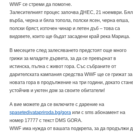
WWF се стреми да помогне.
Залесителният процес започва ДНЕС, 21 ноември. Бял
върба, черна и бяла топола, полски ясен, черна елша,
полски бряст, източен чинар и летен дъб – това са
видовете, които ще бъдат засадени край река Марица.
В месеците след залесяването предстоят още много
грижи за младите дървета, за да се превърнат в
истинска, пълна с живот гора. Със събраните от
дарителската кампания средства WWF ще се грижат за
новата гора в продължение на три години, докато стан
устойчив и уютен дом за своите обитатели!
А вие можете да се включите с дарение на
spasetedivatapriroda.bg/gora
или с sms абонамент на
номер 17777 с текст DMS GORA.
WWF има нужда от вашата подкрепа, за да продължи д