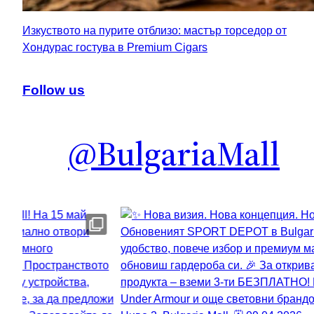
Изкуството на пурите отблизо: мастър торседор от
Хондурас гостува в Premium Cigars
Follow us
@BulgariaMall