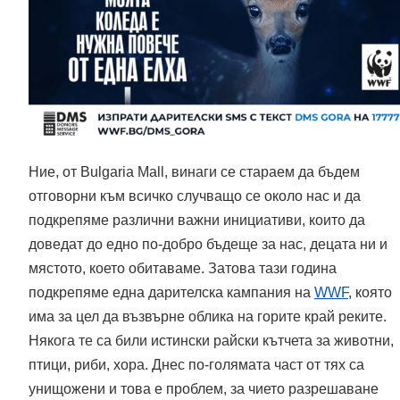
Ние, от Bulgaria Mall, винаги се стараем да бъдем
отговорни към всичко случващо се около нас и да
подкрепяме различни важни инициативи, които да
доведат до едно по-добро бъдеще за нас, децата ни и
мястото, което обитаваме. Затова тази година
подкрепяме една дарителска кампания на
WWF
, която
има за цел да възвърне облика на горите край реките.
Някога те са били истински райски кътчета за животни,
птици, риби, хора.
Днес по-голямата част от тях са
унищожени и това е проб
лем, за чието разрешаване