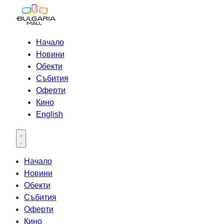
Начало
Новини
Обекти
Събития
Оферти
Кино
English
Open main menu
Начало
Новини
Обекти
Събития
Оферти
Кино