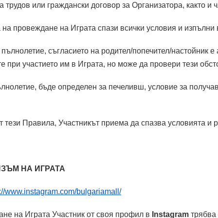
на трудов или граждански договор за Организатора, както и 
ода на провеждане на Играта спази всички условия и изпълн
 пълнолетие, съгласието на родител/попечител/настойник е
те при участието им в Играта, но може да провери тези обс
ълнолетие, бъде определен за печеливш, условие за получа
. от тези Правила, Участникът приема да спазва условията 
ИЗЪМ НА ИГРАТА
s://www.instagram.com/bulgariamall/
дане на Играта Участник от своя профил в
Instagram
трябва 