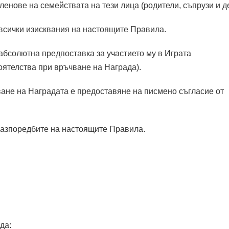
членове на семействата на тези лица (родители, съпрузи и д
и всички изисквания на настоящите Правила.
 абсолютна предпоставка за участието му в Играта
тоятелства при връчване на Награда).
ване на Наградата е предоставяне на писмено съгласие от
и разпоредбите на настоящите Правила.
да: