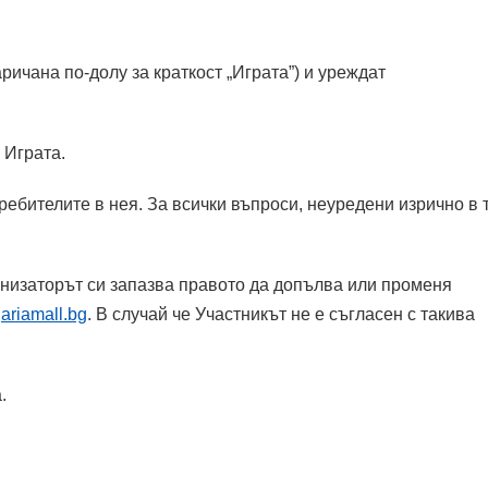
ричана по-долу за краткост „Играта”) и уреждат
 Играта.
бителите в нея. За всички въпроси, неуредени изрично в т
ганизаторът си запазва правото да допълва или променя
ariamall.bg
.
В случай че Участникът не е съгласен с такива
.