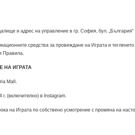
алище и адрес на управление в гр. София, бул. „България“ №
икационните средства за провеждане на Играта и тегленето
и Правила.
Е НА ИГРАТА
ia Mall.
 г. (включително) в Instagram.
ока на Играта по собствено усмотрение с промяна на наст