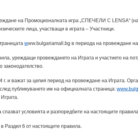
овеждане на Промоционалната игра „СПЕЧЕЛИ С
LENSA“ (на
зическите лица, участващи в играта – Участници.
страницата
w
ww.bulgariamall.bg
в периода на провеждане на
ла, уреждащи провеждането на Играта и участието на потре
о законодателство.
24 г. и важат за целия период на провеждане на Играта. Ор
 след публикуването им на официалната страница:
www.bulg
 Играта.
да спазват условията и разпоредбите на настоящите правила
 в Раздел 6 от настоящите правила.