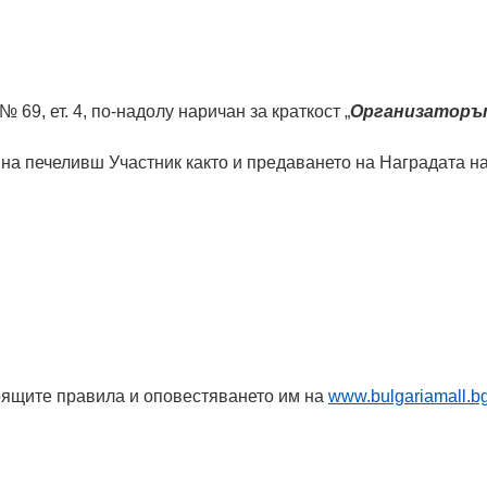
 69, ет. 4, по-надолу наричан за краткост „
Организаторъ
 на печеливш Участник както и предаването на Наградата н
оящите правила и оповестяването им на
www.bulgariamall.b