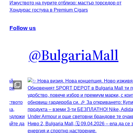
Изкуството на пурите отблизо: мастър торседор от
Хондурас гостува в Premium Cigars
Follow us
@BulgariaMall