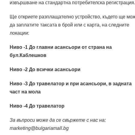
извършване на стандартна потребителска регистрация
Ще откриете разплащателно устройство, където ще мо
да заплатите таксата в брой или с карта, на следните
локации:
Ниво -1
До
главни асансьори от страна на
бул.Каблешков
Ниво -2
До всички асансьори
Ниво -3
До травелатор и при асансьори, в задната
част на мола
Ниво -4
До травелатор
За въпроси може да се свържете с нас на:
marketing@bulgariamall.bg