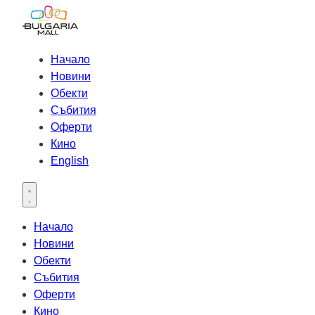
Начало
Новини
Обекти
Събития
Оферти
Кино
English
Open main menu
Начало
Новини
Обекти
Събития
Оферти
Кино