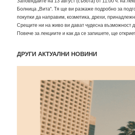
Заповядайте на 13 август (събота) от 11:00 ч. на ле
Болница „Вита“. Тя ще ви разкаже подробно за подго
покупки да направим, козметика, дрехи, принадлежн
Срещите ни на живо ви дават чудесна възможност да
Повече за лекциите и как да се запишете, ще откри
ДРУГИ АКТУАЛНИ НОВИНИ