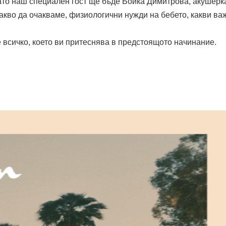
когато наш специален гост ще бъде Бойка Димитрова, акушерк
 какво да очакваме, физиологични нужди на бебето, какви ва
 всичко, което ви притеснява в предстоящото начинание.