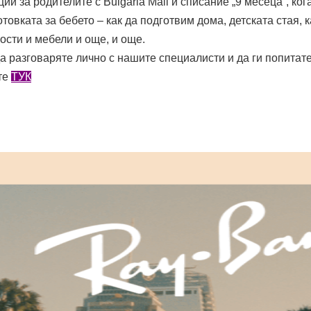
кции за родителите с Bulgaria Mall и списание „9 месеца“, 
товката за бебето – как да подготвим дома, детската стая,
ости и мебели и още, и още.
 разговаряте лично с нашите специалисти и да ги попитате
ете
ТУК