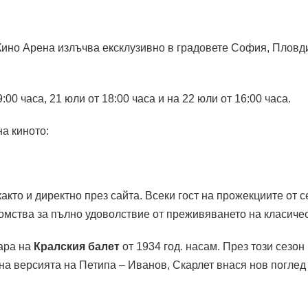
 Кино Арена излъчва ексклузивно в градовете София, Пловд
9:00 часа, 21 юли от 18:00 часа и на 22 юли от 16:00 часа.
на киното:
както и директно през сайта. Всеки гост на прожекциите от
омства за пълно удоволствие от преживяването на класичес
ара на
Кралския балет
от 1934 год. насам. През този сезо
 на версията на Петипа – Иванов, Скарлет внася нов поглед