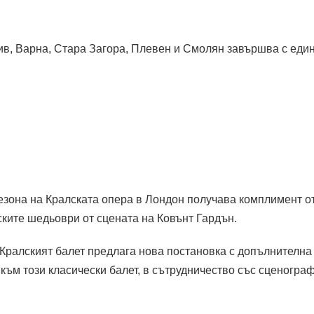
ив, Варна, Стара Загора, Плевен и Смолян завършва с един
 сезона на Кралската опера в Лондон получава комплимент о
ките шедьоври от сцената на Ковънт Гардън.
н Кралският балет предлага нова постановка с допълнителна
 към този класически балет, в сътрудничество със сценогра