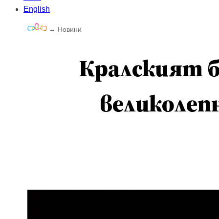
English
→
Новини
Кралският б
великолеп