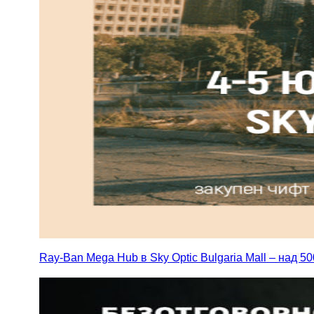
Ray-Ban Mega Hub в Sky Optic Bulgaria Mall – над 