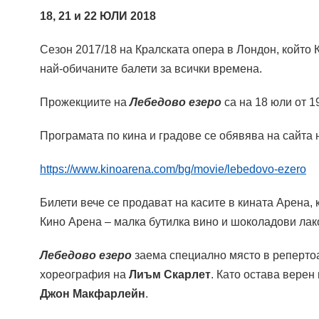
18, 21 и 22 ЮЛИ 2018
Сезон 2017/18 на Кралската опера в Лондон, който
най-обичаните балети за всички времена.
Прожекциите на
Лебедово езеро
са на 18 юли от 1
Програмата по кина и градове се обявява на сайта 
https://www.kinoarena.com/bg/movie/lebedovo-ezero
Билети вече се продават на касите в кината Арена, 
Кино Арена – малка бутилка вино и шоколадови лак
Лебедово езеро
заема специално място в реперто
хореография на
Лиъм Скарлет
. Като остава верен
Джон Макфарлейн
.