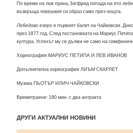
По време на лов принц Зигфрид попада на ято лебед
възвръща човешкия си образ само през нощта.
Лебедово езеро
е първият балет на Чайковски. Дне
през 1877 год. След постановката на Мариус Петипа
култура. Успехът му се дължи не само на симфонич
Хореография МАРИУС ПЕТИПА И ЛЕВ ИВАНОВ
Допълнителна хореография ЛИЪМ СКАРЛЕТ
Музика ПЬОТЪР ИЛИЧ ЧАЙКОВСКИ
Времетраене: 180 мин. с два антракта
ДРУГИ АКТУАЛНИ НОВИНИ