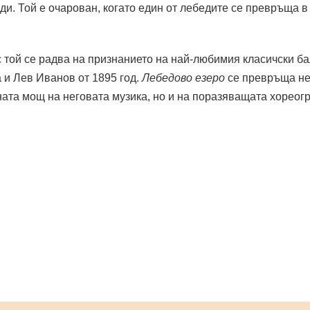
и. Той е очарован, когато един от лебедите се превръща в
с той се радва на признанието на най-любимия класичски б
 и Лев Иванов от 1895 год.
Лебедово езеро
се превръща не 
ната мощ на неговата музика, но и на поразяващата хореог