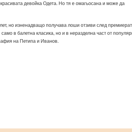
 красивата девойка Одета. Но тя е омагьосана и може да
алет, но изненадващо получава лоши отзиви след премиерат
само в балетна класика, но и в неразделна част от популя
рафия на Петипа и Иванов.