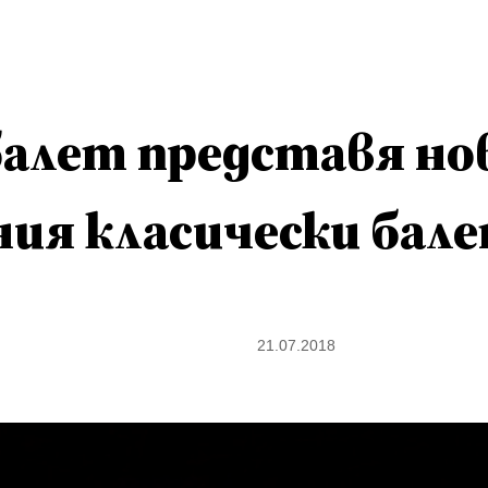
алет представя но
ния класически бале
21.07.2018